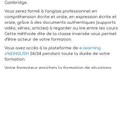
Cambridge.
Vous serez formé à l’anglais professionnel en
compréhension écrite et orale, en expression écrite et
orale, grâce à des documents authentiques (supports
vidéo, séries, articles) à regarder ou lire entre les cours.
Cette méthode dite de la classe inversée vous permet
d’être acteur de votre formation.
Vous avez accès à la plateforme de
e-learning
o’bEiNGLISH
24/24 pendant toute la durée de votre
formation.
Votre formateur enrichira la formation de situations
professionnelles et courantes, similaires à celles proposées
pendant la certification.
Exemple de programme :
Perfectionnement anglais – Communiquer en situations
professionnelles
Votre programme sera établi avec vous au moment de
l’analyse des besoins, en amont du démarrage de la
formation, en fonction de votre niveau de départ et de vos
objectifs. L’objectif global est développer, consolider ou
perfectionner votre aisance pour être opérationnel en