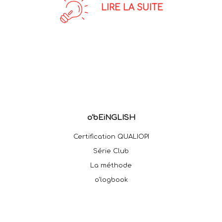
LIRE LA SUITE
o'bEiNGLISH
Certification QUALIOPI
Série Club
La méthode
o'logbook
Financement
Success Story