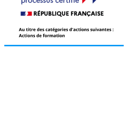
o’bEiNGLISH a réussi son audit de surveillance
QUALIOPI !
01 août 2026