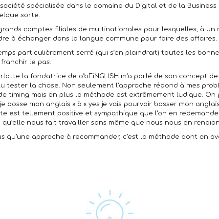
 société spécialisée dans le domaine du Digital et de la Business I
elque sorte.
 grands comptes filiales de multinationales pour lesquelles, à u
udre à échanger dans la langue commune pour faire des affaires.
mps particulièrement serré (qui s’en plaindrait) toutes les bonne
franchir le pas.
arlotte la fondatrice de o’bEiNGLISH m’a parlé de son concept de
voulu tester la chose. Non seulement l’approche répond à mes pro
de timing mais en plus la méthode est extrêmement ludique. On pa
je bosse mon anglais » à « yes je vais pourvoir bosser mon anglais
e est tellement positive et sympathique que l’on en redemande. 
e qu’elle nous fait travailler sans même que nous nous en rendio
lus qu’une approche à recommander, c’est la méthode dont on ava