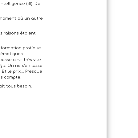
ntelligence (BI). De
n moment où un autre
s raisons étaient
 formation pratique
blématiques
sse ainsi très vite
§ ». On ne s’en lasse
Et le prix…. Presque
ns compte.
it tous besoin.