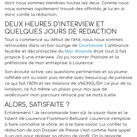
dont nous sommes membres toutes les deux. Comme nous
nous sommes rapidement trouvé des affinités, je lui en ai
donc confié la rédaction.
DEUX HEURES D’INTERVIEW ET
QUELQUES JOURS DE REDACTION
Tout a commencé au début de l’été, nous nous sommes
retrouvées dans un bar lounge de
Courbevoie.
L’ambiance
feutrée et décontractée du
Mac Amande
était tout à fait
propice à une interview. J’ai pu raconter l’histoire et la
préhistoire de mon entreprise à Laurence.
Son écoute active, ses questions pertinentes et sa plume
raffinée ont su saisir puis rendre avec beaucoup de justesse
ce qui fait l’ADN et les missions de o’bEiNGLISH. Le jour de la
livraison, ce fut même un plaisir pour moi que de
redécouvrir mon parcours retracé par se mots à elle.
ALORS, SATISFAITE ?
Entièrement ! Je recommande bien sûr le savoir-faire et le
talent de Laurence Flammant-Belluard. Laurence s’emploie
à faire connaître le vôtre, et à le faire-savoir. Lui confier la
rédaction de son Dossier de Presse c’est comme faire appel
à un pro pour réaliser sa photo de profil. On la regarde