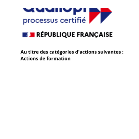
o’bEiNGLISH a réussi son audit de surveillance
QUALIOPI !
01 août 2026