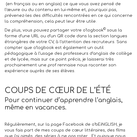
(en français ou en anglais) ce que vous avez pensé de
l’œuvre ou du contenu en lui-même et, pourquoi pas,
prévenez-les des difficultés rencontrées en ce qui concerne
la compréhension, cela peut leur être utile.
©
De plus, vous pouvez
partager votre o’logbook
sous la
forme d’une URL ou d’un QR code dans la section langues
étrangères de votre
CV,
à l’attention des recruteurs. Sans
compter que o’logbook est également un outil
pédagogique à l’usage des professeurs d’anglais de collège
et de lycée, mais sur ce point précis, je laisserai très
prochainement une prof rennaise nous raconter son
expérience auprès de ses élèves.
COUPS DE CŒUR DE L’ÉTÉ
Pour continuer d’apprendre l’anglais,
même en vacances.
Régulièrement, sur la page Facebook de o’bEiNGLISH, je
vous fais part de
mes coups de cœur littéraires, des films
que j’ai aimés, des séries à ne pas rater
… Et puisque nous