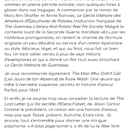
sommes en pleine période estivale, voici quelques livres à
glisser dans vos bagages. A commencer par le roman de
Mary Ann Shaffer et Annie Barrows,
Le Cercle littéraire des
Amateurs d’Épluchures de Patates
, traduction française de
The Guernsey Literary And Potato Peel Pie Society
. Malgré le
contexte lourd de la Seconde Guerre mondiale vécu par les
nombreux protagonistes, on retient le charme de l’écriture
anglaise un peu désuète au service d’un roman épistolaire
au style délicieux, léger, et qui, au final, nous fait un bien
fou. Un best seller vendu à plus de sept millions
d’exemplaires et qui a donné un film tout aussi attachant :
Le Cercle littéraire de Guernesey
.
Je vous recommande également
The Man Who Didn’t Call
(
Les Jours de ton Absence
) de Rosie Walsh. Une œuvre qui
mêle à merveille suspense, secrets et histoire d’amour.
Parfait pour l’été !
Et enfin, je ne saurais trop vous conseiller la lecture de
The
Lost Letter
(
La Vie secrète d’Elena Faber
), de Jillian Cantor.
Comme le précédent, ce roman est une histoire d’amour,
mais pas que. Passé, présent, Autriche, Etats-Unis… là
encore, tout s’entremêle pour donner une intrigue
palpitante.
« A total page-turner »
, a dit de lui le
New York