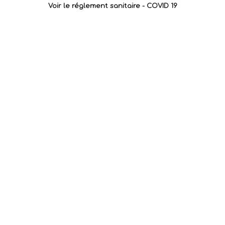
Voir le réglement sanitaire - COVID 19
Vous souhaitez recommander cet atelier à un ami ?
Partagez-le !